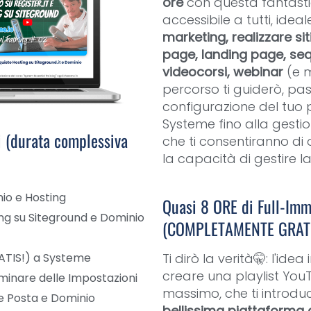
ore
con questa fantastic
accessibile a tutti, idea
marketing, realizzare si
page, landing page, seq
videocorsi, webinar
(e m
percorso ti guiderò, pa
configurazione del tuo
Systeme fino alla gestion
i (durata complessiva
che ti consentiranno di o
la capacità di gestire l
io e Hosting
Quasi 8 ORE di Full-Imm
ing su Siteground e Dominio
(COMPLETAMENTE GRATUI
RATIS!) a Systeme
Ti dirò la verità🤫: l'idea
creare una playlist You
iminare delle Impostazioni
massimo, che ti introd
e Posta e Dominio
bellissima piattaforma