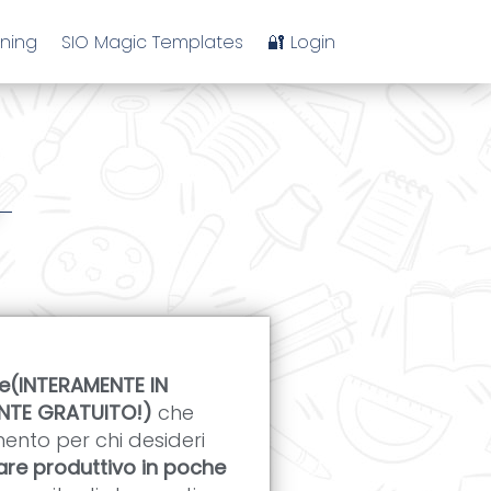
ining
SIO Magic Templates
🔐 Login
me(INTERAMENTE IN
ENTE GRATUITO!)
che
ento per chi desideri
tare produttivo in poche