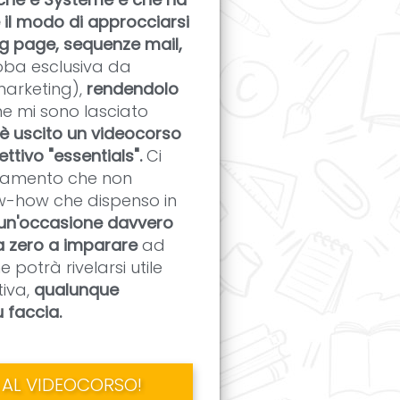
il modo di approcciarsi
ing page, sequenze mail,
ba esclusiva da
marketing),
rendendolo
fine mi sono lasciato
è uscito un videocorso
ettivo "essentials".
Ci
agamento che non
now-how che dispenso in
un'occasione davvero
a zero a imparare
ad
potrà rivelarsi utile
tiva,
qualunque
 faccia.
S AL VIDEOCORSO!