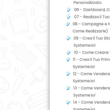
Personalizzato
06 - Dashboard, C
07 - Realizza il Tu
08 - Campagne e N
Come Realizzarle)
09 - Crea il Tuo S
Systeme.io!
10 - Come Creare 
11 - Crea il Tuo Pr
Systeme.io!
12 - Come Vendere i
Systeme.io!
13 - Come Vendere 
Systeme.io!
14 - Come Vendere i
Systeme.io!