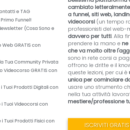
cambiato letteralmente 
ontatti e TAG
a funnel, siti web, land
o Primo Funnel!
videocorsi
(un tempo ro
ewsletter (Cosa Sono e
professionisti del web-
davvero per tutti
. Alla 
prendere la mano e
ne 
ito Web GRATIS con
che va molto oltre l'agg
sono in rete corsi a p
la Tua Community Privata
offrono le dritte e il k
imo Videocorso GRATIS con
queste lezioni, per cui è
unica per cominciare d
usare uno strumento che 
 Tuoi Prodotti Digitali con
nella tua attività lavora
mestiere/professione tu
i Tuoi Videocorsi con
 Tuoi Prodotti Fisici con
ISCRIVITI GRATI