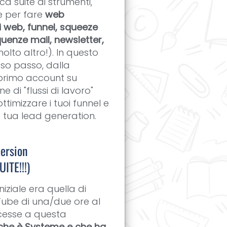
a suite di strumenti,
le per fare
web
ti web, funnel, squeeze
uenze mail, newsletter,
olto altro!). In questo
sso passo, dalla
 primo account su
e di "flussi di lavoro"
ttimizzare i tuoi funnel e
a tua lead generation.
ersion
TE!!!)
 iniziale era quella di
Tube di una/due ore al
ucesse a questa
 che è Systeme e che ha